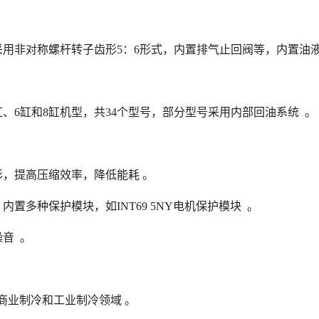
p，采用非对称螺杆转子齿形5：6形式，内置排气止回阀等，内置油
4缸、6缸和8缸机型，共34个型号，部分型号采用内部回油系统 。
，提高压缩效率，降低能耗 。
置多种保护模块，如INT69 5NY电机保护模块 。
音 。
商业制冷和工业制冷领域 。