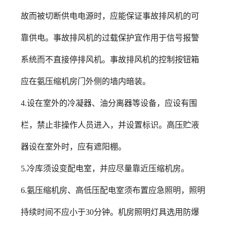
故而被切断供电电源时，应能保证事故排风机的可
靠供电。事故排风机的过载保护宜作用于信号报警
系统而不直接停排风机。事故排风机的控制按钮箱
应在氨压缩机房门外侧的墙内暗装。
4.设在室外的冷凝器、油分离器等设备，应设有围
栏，禁止非操作人员进入，并设置标识。高压贮液
器设在室外时，应有遮阳棚。
5.冷库须设变配电室，并应尽量靠近压缩机房。
6.氨压缩机房、高低压配电室须布置应急照明，照明
持续时间不应小于30分钟。机房照明灯具选用防爆