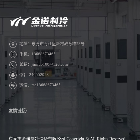
地址：东莞市万江区新村教育路53号
手机：18688673465
邮箱：jinnuo100@126.com
QQ：240552023
微信：ma18688673465
友情链接:
东莞市金诺制冷设备有限公司 Copyright © All Rights Reserved.