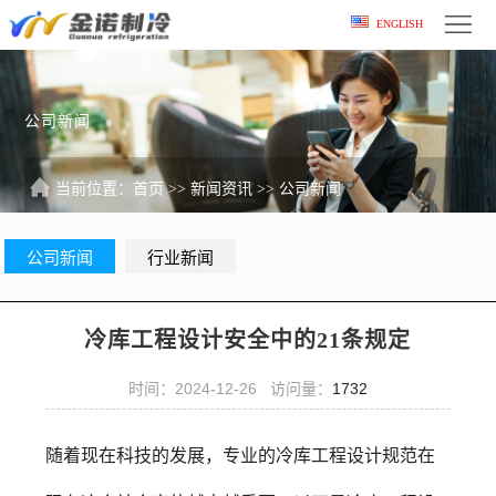
首
ENGLISH
页
关
公司新闻
于
产
我
品
工
当前位置：
首页
>>
新闻资讯
>>
公司新闻
们
中
程
客
公司新闻
行业新闻
心
案
户
新
例
合
闻
合
冷库工程设计安全中的21条规定
影
资
作
联
时间：2024-12-26 访问量：
1732
讯
品
系
随着现在科技的发展，专业的冷库工程设计规范在
牌
我